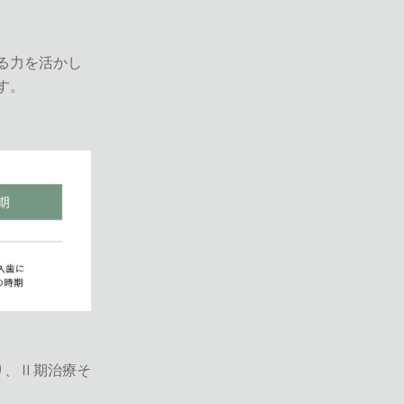
る力を活かし
す。
り、Ⅱ期治療そ