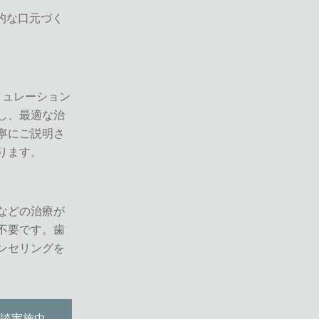
的な口元づく
ミュレーション
し、最適な治
寧にご説明さ
ります。
などの治療が
不要です。歯
ンセリングを
相談実施中