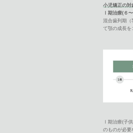
小児矯正の対
Ⅰ期治療(６〜
混合歯列期（
て顎の成長を
Ⅰ期治療(子
のものが必要