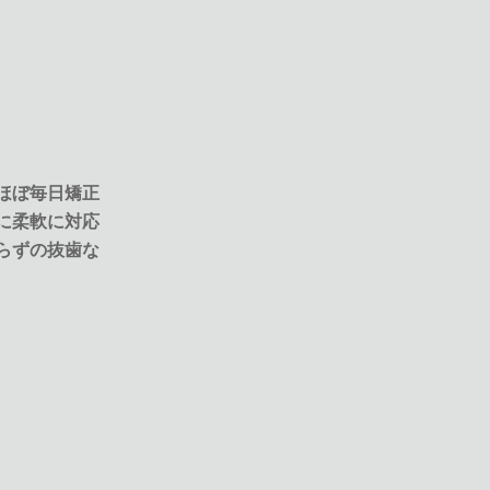
ほぼ毎日矯正
に柔軟に対応
らずの抜歯な