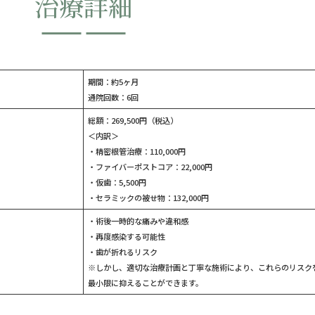
治療詳細
期間：約5ヶ月
通院回数：6回
総額：269,500円（税込）
＜内訳＞
・精密根管治療：110,000円
・ファイバーポストコア：22,000円
・仮歯：5,500円
・セラミックの被せ物：132,000円
・術後一時的な痛みや違和感
・再度感染する可能性
・歯が折れるリスク
※しかし、適切な治療計画と丁寧な施術により、これらのリスク
最小限に抑えることができます。