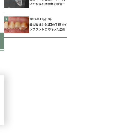
いた予後不良な歯を根管治
療...
0
2024年11月19日
歯の破折から1回の手術でイ
ンプラントまで行った症例