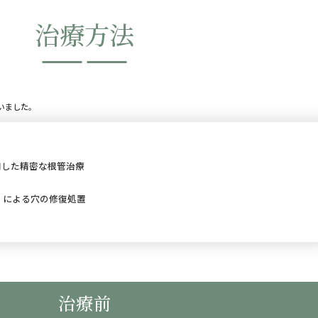
治療方法
いました。
用した精密な根管治療
）による穴の修復処置
治療前