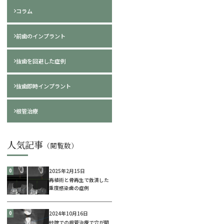
コラム
前歯のインプラント
抜歯を回避した症例
抜歯即時インプラント
根管治療
人気記事
0
2025年2月15日
再植術と骨再生で救済した
重度感染歯の症例
0
2024年10月16日
他院での根管治療で穴が開