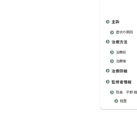
主訴
症状の原因
治療方法
治療前
治療後
治療詳細
監修者情報
院長 平野 翔
経歴