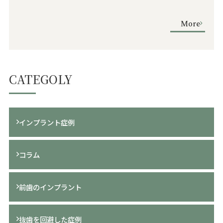
の歯は健康な状態でした。 治療計画 3D画像診断により、以
下のことが分かりました： 患者様の負担を考え、抜歯と同
More
時にインプラント埋入を行う計画を立てました。 治療内容
当院では最新の技術を使い、以下の …
CATEGOLY
インプラント症例
コラム
前歯のインプラント
抜歯を回避した症例