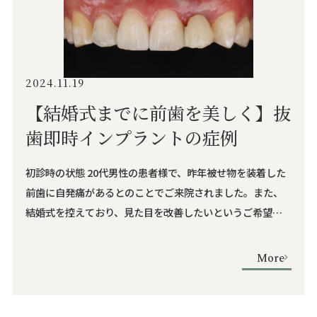
2024.11.19
【結婚式までに前歯を美しく】抜
歯即時インプラントの症例
初診時の状態 20代男性の患者様で、昨年被せ物を装着した
前歯に自発痛があるとのことでご来院されました。また、
結婚式を控えており、見た目を改善したいというご希望を
お持ちでした。 診断結果 マイクロスコープ検査により、以
下のことが分かりました： 治療計画 患者様の結婚式までの
More
希望を考慮し、以下の計画を立案： 治療前 治療中 治療後 治
療詳細 治療期間 期間：約6 …